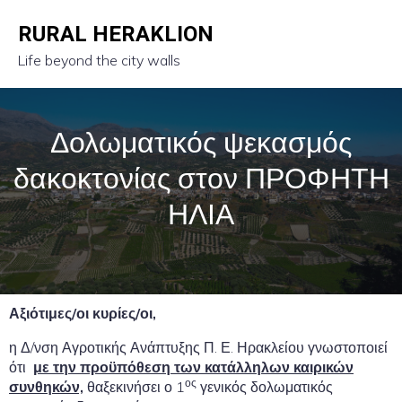
RURAL HERAKLION
Life beyond the city walls
Δολωματικός ψεκασμός
δακοκτονίας στον ΠΡΟΦΗΤΗ
ΗΛΙΑ
Αξιότιμες/οι κυρίες/οι,
η Δ/νση Αγροτικής Ανάπτυξης Π. Ε. Ηρακλείου γνωστοποιεί
ότι
με την προϋπόθεση των κατάλληλων καιρικών
ος
συνθηκών,
θαξεκινήσει ο 1
γενικός δολωματικός