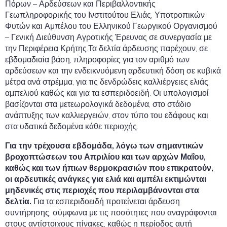
Πόρων – Αρδεύσεων και Περιβαλλοντικής
Γεωπληροφορικής του Ινστιτούτου Ελιάς, Υποτροπικών
Φυτών και Αμπέλου του Ελληνικού Γεωργικού Οργανισμού
– Γενική Διεύθυνση Αγροτικής Έρευνας σε συνεργασία με
την Περιφέρεια Κρήτης.Τα δελτία άρδευσης παρέχουν, σε
εβδομαδιαία βάση, πληροφορίες για τον αριθμό των
αρδεύσεων και την ενδεικνυόμενη αρδευτική δόση σε κυβικά
μέτρα ανά στρέμμα, για τις δενδρώδεις καλλιέργειες ελιάς,
αμπελιού καθώς και για τα εσπεριδοειδή. Οι υπολογισμοί
βασίζονται στα μετεωρολογικά δεδομένα, στο στάδιο
ανάπτυξης των καλλιεργειών, στον τύπο του εδάφους και
στα υδατικά δεδομένα κάθε περιοχής.
Για την τρέχουσα εβδομάδα, λόγω των σημαντικών
βροχοπτώσεων του Απριλίου και των αρχών Μαΐου,
καθώς και των ήπιων θερμοκρασιών που επικρατούν,
οι αρδευτικές ανάγκες για ελιά και αμπέλι εκτιμώνται
μηδενικές στις περιοχές που περιλαμβάνονται στα
δελτία.
Για τα εσπεριδοειδή προτείνεται άρδευση
συντήρησης, σύμφωνα με τις ποσότητες που αναγράφονται
στους αντίστοιχους πίνακες, καθώς η περίοδος αυτή