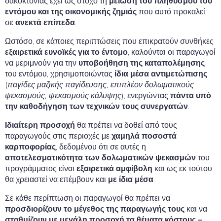
δακοκτονίας έχει ως στόχο τη
μείωση του πληθυσμού του
εντόμου και της οικονομικής ζημιάς
που αυτό προκαλεί,
σε
ανεκτά επίπεδα
.
Ωστόσο, σε κάποιες περιπτώσεις που επικρατούν συνθήκες
εξαιρετικά ευνοϊκές για το έντομο
, καλούνται οι παραγωγοί
να μεριμνούν για την
υποβοήθηση της καταπολέμησης
του εντόμου, χρησιμοποιώντας
ίδια μέσα αντιμετώπισης
(
παγίδες μαζικής παγίδευσης, επιπλέον δολωματικούς
ψεκασμούς, ψεκασμούς κάλυψης
), ενεργώντας
πάντα υπό
την καθοδήγηση των τεχνικών τους συνεργατών
.
Ιδιαίτερη προσοχή
θα πρέπει να δοθεί από τους
παραγωγούς στις περιοχές με
χαμηλά ποσοστά
καρποφορίας
, δεδομένου ότι σε αυτές η
αποτελεσματικότητα των δολωματικών ψεκασμών
του
προγράμματος είναι
εξαιρετικά αμφίβολη
και ως εκ τούτου
θα χρειαστεί να επέμβουν και
με ίδια μέσα
.
Σε κάθε περίπτωση οι παραγωγοί θα πρέπει να
προσδιορίζουν το μέγεθος της παραγωγής τους
και να
σταθμίζουν με μεγάλη προσοχή τα θέματα κόστους –