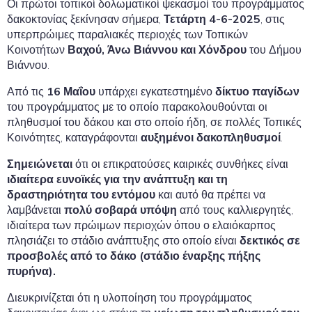
Οι πρώτοι τοπικοί δολωματικοί ψεκασμοί του προγράμματος
δακοκτονίας ξεκίνησαν σήμερα,
Τετάρτη 4-6-2025
, στις
υπερπρώιμες παραλιακές περιοχές των Τοπικών
Κοινοτήτων
Βαχού, Άνω Βιάννου και Χόνδρου
του Δήμου
Βιάννου.
Από τις
16 Μαΐου
υπάρχει εγκατεστημένο
δίκτυο παγίδων
του προγράμματος με το οποίο παρακολουθούνται οι
πληθυσμοί του δάκου και στο οποίο ήδη, σε πολλές Τοπικές
Κοινότητες, καταγράφονται
αυξημένοι δακοπληθυσμοί
.
Σημειώνεται
ότι οι επικρατούσες καιρικές συνθήκες είναι
ιδιαίτερα ευνοϊκές για την ανάπτυξη και τη
δραστηριότητα του εντόμου
και αυτό θα πρέπει να
λαμβάνεται
πολύ σοβαρά υπόψη
από τους καλλιεργητές,
ιδιαίτερα των πρώιμων περιοχών όπου ο ελαιόκαρπος
πλησιάζει το στάδιο ανάπτυξης στο οποίο είναι
δεκτικός σε
προσβολές από το δάκο (στάδιο έναρξης πήξης
πυρήνα).
Διευκρινίζεται ότι η υλοποίηση του προγράμματος