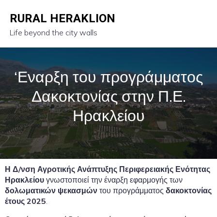
RURAL HERAKLION
Life beyond the city walls
‘Εναρξη του προγράμματος
Δακοκτονίας στην Π.Ε.
Ηρακλείου
Η Δ/νση Αγροτικής Ανάπτυξης Περιφερειακής Ενότητας
Ηρακλείου
γνωστοποιεί την έναρξη εφαρμογής των
δολωματικών ψεκασμών
του προγράμματος
δακοκτονίας
έτους 2025
.