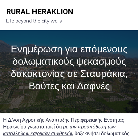
RURAL HERAKLION
Life beyond the city walls
Ενημέρωση για επόμενους
δολωματικούς ψεκασμούς
δακοκτονίας σε Σταυράκια,
Βούτες και Δαφνές
Η Δ/νση Αγροτικής Ανάπτυξης Περιφερειακής Ενότητας
Ηρακλείου γνωστοποιεί ότι
με την προϋπόθεση των
κατάλληλων καιρικών συνθηκών
θαξεκινήσει δολωματικός