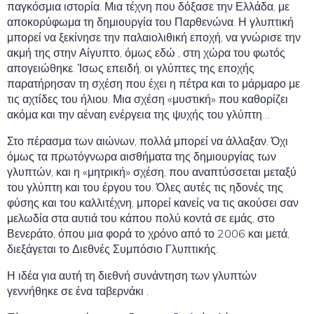
παγκόσμια ιστορία. Μια τέχνη που δόξασε την Ελλάδα, με
αποκορύφωμα τη δημιουργία του Παρθενώνα. Η γλυπτική
μπορεί να ξεκίνησε την παλαιολιθική εποχή, να γνώρισε την
ακμή της στην Αίγυπτο, όμως εδώ , στη χώρα του φωτός
απογειώθηκε. Ίσως επειδή, οι γλύπτες της εποχής
παρατήρησαν τη σχέση που έχει η πέτρα και το μάρμαρο με
τις αχτίδες του ήλιου. Μια σχέση «μυστική» που καθορίζει
ακόμα και την αέναη ενέργεια της ψυχής του γλύπτη…
Στο πέρασμα των αιώνων, πολλά μπορεί να άλλαξαν. Όχι
όμως τα πρωτόγνωρα αισθήματα της δημιουργίας των
γλυπτών, και η «μητρική» σχέση, που αναπτύσσεται μεταξύ
του γλύπτη και του έργου του. Όλες αυτές τις ηδονές της
φύσης και του καλλιτέχνη, μπορεί κανείς να τις ακούσει σαν
μελωδία στα αυτιά του κάπου πολύ κοντά σε εμάς, στο
Βενεράτο, όπου μια φορά το χρόνο από το 2006 και μετά,
διεξάγεται το Διεθνές Συμπόσιο Γλυπτικής.
Η ιδέα για αυτή τη διεθνή συνάντηση των γλυπτών
γεννήθηκε σε ένα ταβερνάκι .