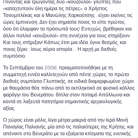
Πίνοντας και τρώγοντας δυο «κουζουλοί» γλύπτες που
«καταχτυπούν όλη ημέρα τις πέτρες», ο Χρήστος
Τσουμπλέκας και ο Μανώλης Χαρκούτσης , είχαν εκείνες τις
ώρες έμπνευση. Δεν έχει σημασία ποιος το είπε πρώτος,
όσο ότι έλαμψαν τα πρόσωπά τους! Ευτυχώς, βρέθηκαν και
άλλοι πολλοί «κουζουλοί» στη συνέχεια για τους στηρίξουν.
Και τους στήριξαν! Κάπως έτσι μια ιδέα, έγινε θεσμός, και
ποιος ξέρει ; ίσως αύριο ιστορία…. Η αρχή με διεθνές
συμπόσιο.
Το Σεπτέμβριο του 2006, πραγματοποιήθηκε με τη
συμμετοχή εννέα καλλιτεχνών από πέντε χώρες, το πρώτο
διεθνές συμπόσιο Γλυπτικής, σε ειδικά διαμορφωμένο χώρο
με θαυμάσια θέα, πάνω από το εκπληκτικό σε φυσικό κάλλος
φαράγγι του Βενεράτου, δίπλα στον ποταμό Απόλλωνα και
κοντά σε λαξευτά πατητήρια σημαντικής αρχαιολογικής
αξίας.
Ο χώρος είναι μόλις λίγα μέτρα μακριά από την Ιερά Μονή
Παναγίας Παλιανής, μία από τις παλαιότερες της Κρήτης, και
απέναντι στο Βενεράτο με τα εξαίρετα κτίσματα της ενετικής