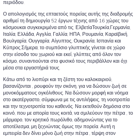
περιόδου.
Ο απολογισμός της επταετούς πορείας αυτής της διαδρομής
αριθμεί τη δημιουργία 52 έργων τέχνης από 16 χώρες του
κόσμουκαι συγκεκριμένα από τις: ΕλβετίαΤουρκία,Γερμανία,
Ιταλία, Ελλάδα, Αγγλία, Γαλλία, ΗΠΑ, Ρουμανία, Καραϊβική,
Βουλγαρία, Ουγγαρία, Αίγυπτος, Ουκρανία, Ισπανία και
Κύπρος.Σήμερα, το συμπόσιο γλυπτικής γίνεται σε χώρο
στην είσοδο του χωριού και εκεί, γλύπτες από όλον τον
κόσμο, συναντιούνται στο φυσικό τους περιβάλλον και όχι
μέσα στα εργαστήριά τους.
Κάτω από το λιοπύρι και τη ζέστη του καλοκαιριού,
βασανίζονται , ρουφούν την σκόνη, για να δώσουν ζωή σε
μονοκόμματους ογκόλιθους. Να δώσουν μορφή και νόημα
στο ακατέργαστο, σύμφωνα με τις αντιλήψεις, τη νοοτροπία
και την τεχνοτροπία του καθενός. Να εκτεθούν δημόσια στο
κοινό, που με απορία τους κοιτά, να σμιλεύουν την πέτρα , το
μάρμαρο, τον κρητικό πωρόλιθο, αδημονώντας για το
αποτέλεσμα, μη ξεχνώντας όμως την πορεία. Αυτή η
εμπειρία δεν δίνει μόνο ζωή στην πέτρα , τέρψη στον