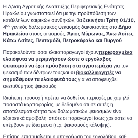
Η Δ/νση Αγροτικής Ανάπτυξης Περιφερειακής Ενότητας
Ηρακλείου γνωστοποιεί ότι με την προϋπόθεση των
κατάλληλων καιρικών συνθηκών, θα
ξεκινήσει Τρίτη 01/10,
ος
4
γενικός δολωματικός ψεκασμός δακοκτονίας στο
Δήμο
Ηρακλείου
στους οικισμούς:
Άγιος Μύρωνας,
Άνω Ασίτες,
Κάτω Ασίτες, Πενταμόδι, Πετροκέφαλο και Πυργού
.
Παρακαλούνται,όσοι ελαιοπαραγωγοί έχουν
περιφραγμένα
ελαιόφυτα να μεριμνήσουν ώστε ο εργολάβος
ψεκασμού να έχει πρόσβαση στα αγροτεμάχια
για τον
ψεκασμό των δέντρων τουςκαι
οι
βιοκαλλιεργητές
να
σημαδέψουν τα ελαιόφυτά τους
για να αποφευχθεί
ανεπιθύμητος ψεκασμός.
Ιδιαίτερη προσοχή πρέπει να δοθεί σε περιοχές με χαμηλά
ποσοστά καρποφορίας, με δεδομένο ότι σε αυτές η
αποτελεσματικότητα των δολωματικών ψεκασμών είναι
εξαιρετικά αμφίβολη, οπότε οι παραγωγοί ίσως χρειαστεί να
επέμβουν με ίδια μέσα (π.χ. ψεκασμούς κάλυψης).
Επίσης, επισημαίνεται η υποχρέωση του εργολάβου, καθ’