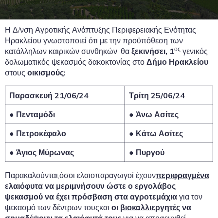
Η Δ/νση Αγροτικής Ανάπτυξης Περιφερειακής Ενότητας
Ηρακλείου γνωστοποιεί ότι με την προϋπόθεση των
ος
κατάλληλων καιρικών συνθηκών, θα
ξεκινήσει, 1
γενικός
δολωματικός ψεκασμός δακοκτονίας στο
Δήμο Ηρακλείου
στους
οικισμούς:
Παρασκευή 21/06/24
Τρίτη 25/06/24
● Πενταμόδι
● Άνω Ασίτες
● Πετροκέφαλο
● Κάτω Ασίτες
● Άγιος Μύρωνας
● Πυργού
Παρακαλούνται,όσοι ελαιοπαραγωγοί έχουν
περιφραγμένα
ελαιόφυτα να μεριμνήσουν ώστε ο εργολάβος
ψεκασμού να έχει πρόσβαση στα αγροτεμάχια
για τον
ψεκασμό των δέντρων τουςκαι
οι
βιοκαλλιεργητές
να