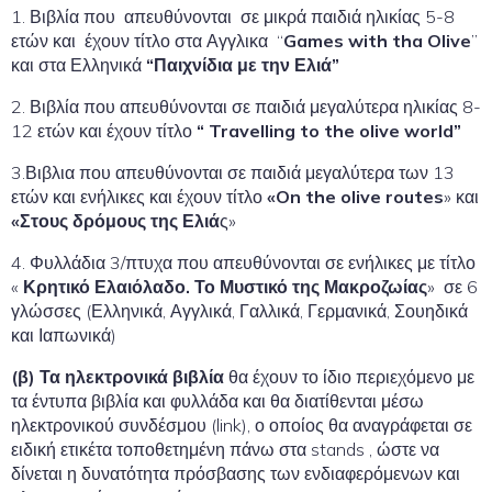
1. Βιβλία που απευθύνονται σε μικρά παιδιά ηλικίας 5-8
ετών και έχουν τίτλο στα Αγγλικα “
Games with tha Olive
”
και στα Ελληνικά
“Παιχνίδια με την Ελιά”
2. Βιβλία που απευθύνονται σε παιδιά μεγαλύτερα ηλικίας 8-
12 ετών και έχουν τίτλο
“
Travelling to the olive world”
3.Βιβλια που απευθύνονται σε παιδιά μεγαλύτερα των 13
ετών και ενήλικες και έχουν τίτλο
«On
the
olive
routes
» και
«Στους δρόμους της Ελιά
ς»
4. Φυλλάδια 3/πτυχα που απευθύνονται σε ενήλικες με τίτλο
«
Κρητικό Ελαιόλαδο. Το Μυστικό της Μακροζωίας
» σε 6
γλώσσες (Ελληνικά, Αγγλικά, Γαλλικά, Γερμανικά, Σουηδικά
και Ιαπωνικά)
(β) Τα ηλεκτρονικά βιβλία
θα έχουν το ίδιο περιεχόμενο με
τα έντυπα βιβλία και φυλλάδα και θα διατίθενται μέσω
ηλεκτρονικού συνδέσμου (link), ο οποίος θα αναγράφεται σε
ειδική ετικέτα τοποθετημένη πάνω στα stands , ώστε να
δίνεται η δυνατότητα πρόσβασης των ενδιαφερόμενων και