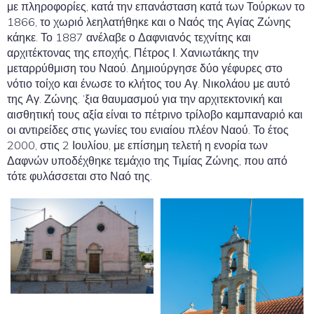
με πληροφορίες, κατά την επανάσταση κατά των Τούρκων το
1866, το χωριό λεηλατήθηκε και ο Ναός της Αγίας Ζώνης
κάηκε. Το 1887 ανέλαβε ο Δαφνιανός τεχνίτης και
αρχιτέκτονας της εποχής, Πέτρος Ι. Χανιωτάκης την
μεταρρύθμιση του Ναού. Δημιούργησε δύο γέφυρες στο
νότιο τοίχο και ένωσε το κλήτος του Αγ. Νικολάου με αυτό
της Αγ. Ζώνης. ’ξια θαυμασμού για την αρχιτεκτονική και
αισθητική τους αξία είναι το πέτρινο τρίλοβο καμπαναριό και
οι αντιρείδες στις γωνίες του ενιαίου πλέον Ναού. Το έτος
2000, στις 2 Ιουλίου, με επίσημη τελετή η ενορία των
Δαφνών υποδέχθηκε τεμάχιο της Τιμίας Ζώνης, που από
τότε φυλάσσεται στο Ναό της.