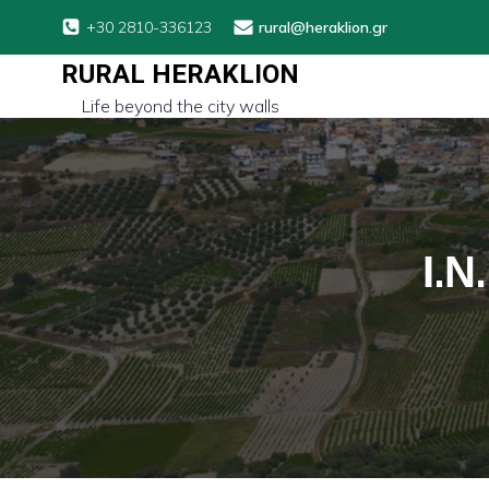
+30 2810-336123
rural@heraklion.gr
RURAL HERAKLION
Life beyond the city walls
Ι.