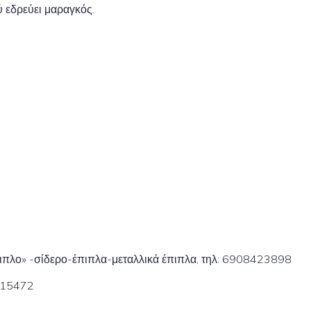
 εδρεύει μαραγκός.
πλο» -σίδερο-έπιπλα-μεταλλικά έπιπλα, τηλ: 6908423898
4115472