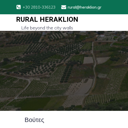
+30 2810-336123
rural@heraklion.gr
RURAL HERAKLION
Life beyond the city walls
Βούτες