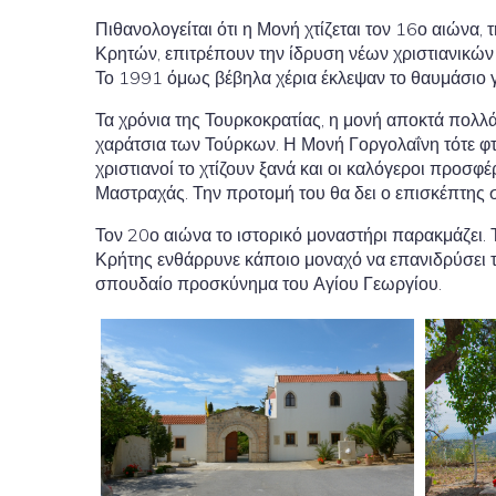
Πιθανολογείται ότι η Μονή χτίζεται τον 16ο αιώνα,
Κρητών, επιτρέπουν την ίδρυση νέων χριστιανικών 
Το 1991 όμως βέβηλα χέρια έκλεψαν το θαυμάσιο 
Τα χρόνια της Τουρκοκρατίας, η μονή αποκτά πολλά
χαράτσια των Τούρκων. Η Μονή Γοργολαΐνη τότε φτά
χριστιανοί το χτίζουν ξανά και οι καλόγεροι προ
Μαστραχάς. Την προτομή του θα δει ο επισκέπτης 
Τον 20ο αιώνα το ιστορικό μοναστήρι παρακμάζει. 
Κρήτης ενθάρρυνε κάποιο μοναχό να επανιδρύσει το
σπουδαίο προσκύνημα του Αγίου Γεωργίου.