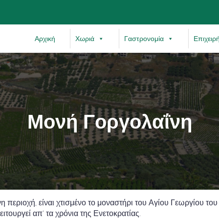
Αρχική
Χωριά
Γαστρονομία
Επιχειρ
Μονή Γοργολαΐνη
η περιοχή, είναι χτισμένο το μοναστήρι του Αγίου Γεωργίου τ
ειτουργεί απ’ τα χρόνια της Ενετοκρατίας.