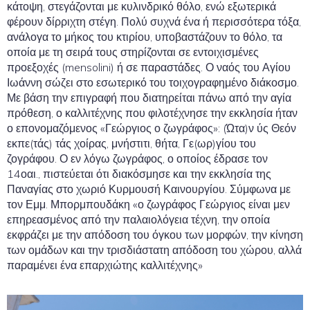
κάτοψη, στεγάζονται με κυλινδρικό θόλο, ενώ εξωτερικά
φέρουν δίρριχτη στέγη. Πολύ συχνά ένα ή περισσότερα τόξα,
ανάλογα το μήκος του κτιρίου, υποβαστάζουν το θόλο, τα
οποία με τη σειρά τους στηρίζονται σε εντοιχισμένες
προεξοχές (mensolini) ή σε παραστάδες. Ο ναός του Αγίου
Ιωάννη σώζει στο εσωτερικό του τοιχογραφημένο διάκοσμο.
Με βάση την επιγραφή που διατηρείται πάνω από την αγία
πρόθεση, ο καλλιτέχνης που φιλοτέχνησε την εκκλησία ήταν
ο επονομαζόμενος «Γεώργιος ο ζωγράφος»: (Ώτα)ν ύς Θεόν
εκπε(τάς) τάς χοίρας, μνήστιτι, θήτα, Γε(ωρ)γίου του
ζογράφου. Ο εν λόγω ζωγράφος, ο οποίος έδρασε τον
14οαι., πιστεύεται ότι διακόσμησε και την εκκλησία της
Παναγίας στο χωριό Κυρμουσή Καινουργίου. Σύμφωνα με
τον Εμμ. Μπορμπουδάκη «ο ζωγράφος Γεώργιος είναι μεν
επηρεασμένος από την παλαιολόγεια τέχνη, την οποία
εκφράζει με την απόδοση του όγκου των μορφών, την κίνηση
των ομάδων και την τρισδιάστατη απόδοση του χώρου, αλλά
παραμένει ένα επαρχιώτης καλλιτέχνης»