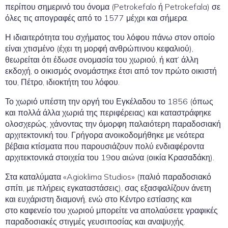
περίπου σημερινό του όνομα (Petrokefalo ή Petrokefala) σε
όλες τις απογραφές από το 1577 μέχρι και σήμερα.
Η ιδιαιτερότητα του σχήματος του λόφου πάνω στον οποίο
είναι χτισμένο (έχει τη μορφή ανθρώπινου κεφαλιού),
θεωρείται ότι έδωσε ονομασία του χωριού, ή κατ’ άλλη
εκδοχή, ο οικισμός ονομάστηκε έτσι από τον πρώτο οικιστή
του, Πέτρο, ιδιοκτήτη του λόφου.
Το χωριό υπέστη την οργή του Εγκέλαδου το 1856 (όπως
και πολλά άλλα χωριά της περιφέρειας) και καταστράφηκε
ολοσχερώς, χάνοντας την όμορφη παλαιότερη παραδοσιακή
αρχιτεκτονική του. Γρήγορα ανοικοδομήθηκε με νεότερα
βέβαια κτίσματα που παρουσιάζουν πολύ ενδιαφέροντα
αρχιτεκτονικά στοιχεία του 19ου αιώνα (οικία Κρασαδάκη).
Στα καταλύματα «Agioklima Studios» (παλιό παραδοσιακό
σπίτι, με πλήρεις εγκαταστάσεις), σας εξασφαλίζουν άνετη
και ευχάριστη διαμονή, ενώ στο Κέντρο εστίασης και
στο καφενείο του χωριού μπορείτε να απολαύσετε γραφικές
παραδοσιακές στιγμές γευσιποσίας και αναψυχής.