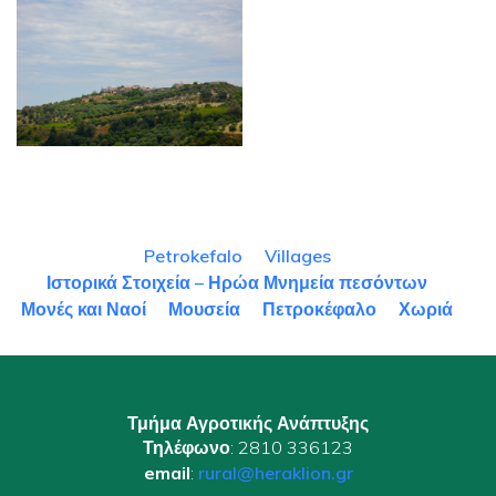
Petrokefalo
Villages
Ιστορικά Στοιχεία – Ηρώα Μνημεία πεσόντων
Μονές και Ναοί
Μουσεία
Πετροκέφαλο
Χωριά
Τμήμα Αγροτικής Ανάπτυξης
Τηλέφωνο
: 2810 336123
email
:
rural@heraklion.gr