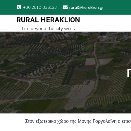
+30 2810-336123
rural@heraklion.gr
RURAL HERAKLION
Life beyond the city walls
Στον εξωτερικό χώρο της Μονής Γοργολαΐνη ο επισ