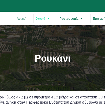
Αρχική
Χωριά
Γαστρονομία
Επιχειρ
Ρουκάνι
» (ύψος 472 μ.) σε υψόμετρο 410 μέτρα και σε απόσταση 33 
ι, ανήκει στην Περιφερειακή Ενότητα του Δήμου σύμφωνα με το